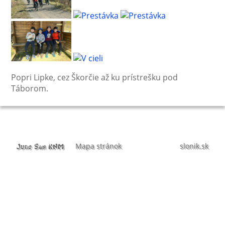
Popri Lipke, cez Škorčie až ku prístrešku pod
Táborom.
Mapa stránok
slonik.sk
Judo San KNM