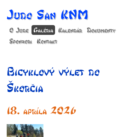
Judo San KNM
O Jude
Galéria
Kalendár
Dokumenty
Sponzori
Kontakt
Bicyklový výlet do
Škorčia
18. apríla 2026